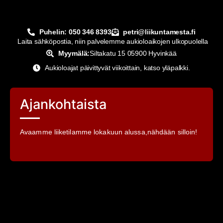
Puhelin: 050 346 8393
petri@liikuntamesta.fi
Laita sähköpostia, niin palvelemme aukioloaikojen ulkopuolella
Myymälä:
Siltakatu 15 05900 Hyvinkää
Aukioloajat päivittyvät viikoittain, katso yläpalkki.
Ajankohtaista
Avaamme liiketilamme lokakuun alussa,nähdään silloin!