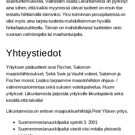
asiantuntemuksella. Välineiden osalta Liikuntamesta on pyrkinyt
aina siihen, että kaikki myynnissä olevat tuotteet on ensin itse
testattu hiihtämällä toimiviksi. Yksi toiminnan peruspilareista on
ollut myös aina tarjota tuotteita mahdollisimman hyvällä
hinta/laatusuhteella. Tämän on mahdollistanut tuotteiden osto
suoraan valmistajalta tai maahantuojalta.
Yhteystiedot
Yrityksen päätuotteet ovat Fischer, Salomon
maastohiihtosukset. Sekä Swix ja Vauhti voiteet, Salomon ja
Fischer monot. Lisäksi tarjoamme maastohiihdon ohjaus- /
valmennustoimintaa sekä suksien voitelupalvelua. Huom
yritykset: Liikuntamesta järjestää yrityksille liikuntapäiviä sekä
kesällä että talvella!
Liikuntamesta on entisen maajoukkuehiihtäjä Petri Ylösen yritys.
Suomenmestaruuskilpailut sprintti 3. 2001
Suomenmestaruuskilpailut viestit viisi mitalia yleisestä