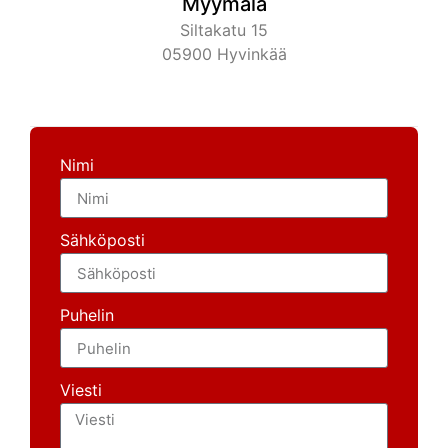
Myymälä
Siltakatu 15
05900 Hyvinkää
Nimi
Sähköposti
Puhelin
Viesti