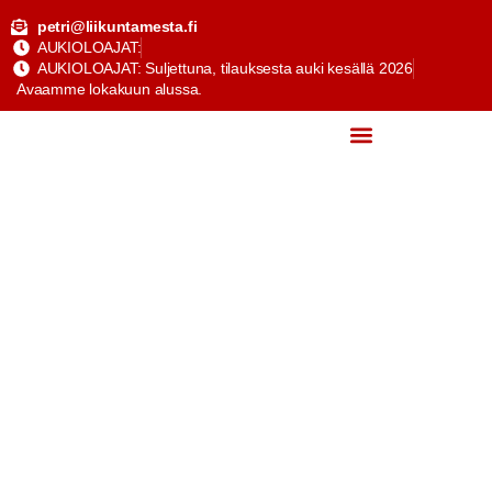
petri@liikuntamesta.fi
AUKIOLOAJAT:
AUKIOLOAJAT: Suljettuna, tilauksesta auki kesällä 2026
Avaamme lokakuun alussa.
Yhteystiedot