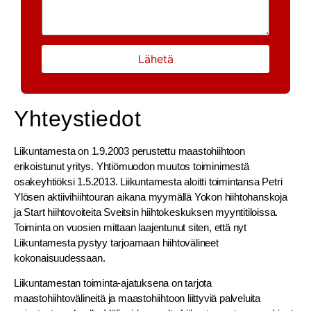
Lähetä
Yhteystiedot
Liikuntamesta on 1.9.2003 perustettu maastohiihtoon
erikoistunut yritys. Yhtiömuodon muutos toiminimestä
osakeyhtiöksi 1.5.2013. Liikuntamesta aloitti toimintansa Petri
Ylösen aktiivihiihtouran aikana myymällä Yokon hiihtohanskoja
ja Start hiihtovoiteita Sveitsin hiihtokeskuksen myyntitiloissa.
Toiminta on vuosien mittaan laajentunut siten, että nyt
Liikuntamesta pystyy tarjoamaan hiihtovälineet
kokonaisuudessaan.
Liikuntamestan toiminta-ajatuksena on tarjota
maastohiihtovälineitä ja maastohiihtoon liittyviä palveluita